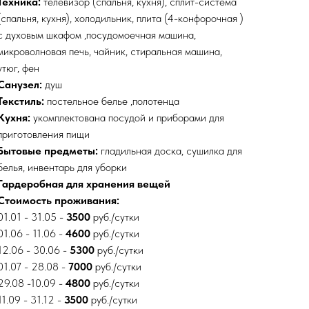
Техника:
телевизор (спальня, кухня), сплит-система
(спальня, кухня), холодильник, плита (4-конфорочная )
с духовым шкафом ,посудомоечная машина,
микроволновая печь, чайник, стиральная машина,
утюг, фен
Санузел:
душ
Текстиль:
постельное белье ,полотенца
Кухня:
укомплектована посудой и приборами для
приготовления пищи
Бытовые предметы:
гладильная доска, сушилка для
белья, инвентарь для уборки
Гардеробная для хранения вещей
Стоимость проживания:
01.01 - 31.05 -
3500
руб./сутки
01.06 - 11.06 -
4600
руб./сутки
12.06 - 30.06 -
5300
руб./сутки
01.07 - 28.08 -
7000
руб./сутки
29.08 -10.09 -
4800
руб./сутки
11.09 - 31.12 -
3500
руб./сутки