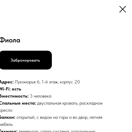
Фиола
Забронировать
Адрес:
Лукоморья 6, 1-й этаж, корпус 20
Wi-Fi: есть
Вместимость:
3 человека
Спальные места:
двуспальная кровать, раскладное
кресло
Балкон:
открытый, с видом на горы и во двор, летняя
мебель
Техника:
телевизор, сплит-система, холодильник,